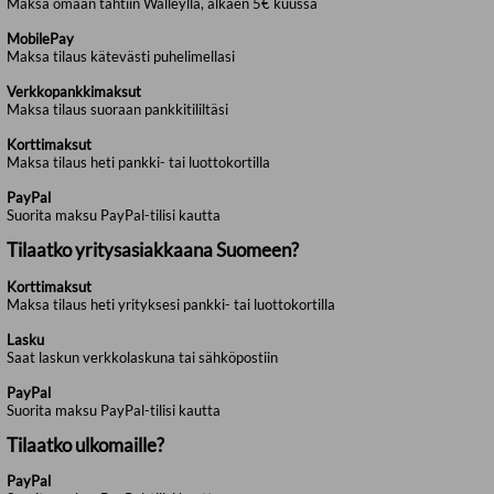
Maksa omaan tahtiin Walleylla, alkaen 5€ kuussa
MobilePay
Maksa tilaus kätevästi puhelimellasi
Verkkopankkimaksut
Maksa tilaus suoraan pankkitililtäsi
Korttimaksut
Maksa tilaus heti pankki- tai luottokortilla
PayPal
Suorita maksu PayPal-tilisi kautta
Tilaatko yritysasiakkaana Suomeen?
Korttimaksut
Maksa tilaus heti yrityksesi pankki- tai luottokortilla
Lasku
Saat laskun verkkolaskuna tai sähköpostiin
PayPal
Suorita maksu PayPal-tilisi kautta
Tilaatko ulkomaille?
PayPal