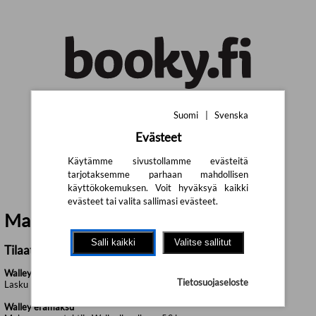
Siirry pääsisältöön
Suomi
|
Svenska
Suomi
|
Svenska
Evästeet
Käytämme sivustollamme evästeitä
tarjotaksemme parhaan mahdollisen
käyttökokemuksen. Voit hyväksyä kaikki
evästeet tai valita sallimasi evästeet.
Maksutavat
Salli kaikki
Valitse sallitut
Tilaatko henkilöasiakkaana Suomeen?
Walley lasku
Tietosuojaseloste
Lasku lähetetään sähköpostitse tilauksen lähettämisen jälkeen.
Walley erämaksu