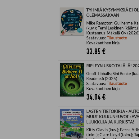
TYHMIÄ KYSYMYKSIÄ EI O
OLEMASSAKAAN
Mike Rampton; Guilherme Ka
(kuv.); Terhi Leskinen (käänt.)
Kustannus-Mäkelä Oy (2026
Saatavuus:
Tilaustuote
Kovakantinen kirja
33,85
€
RIPLEYN USKO TAI ÄLÄ! 20
Geoff Tibballs; Sini Bonke (kää
Readme.fi (2025)
Saatavuus:
Tilaustuote
Kovakantinen kirja
34,04
€
LASTEN TIETOKIRJA - AUTO
MUUT KULKUNEUVOT : AV
LUUKKUJA JA KURKISTA!
Kitty Glavin (kuv.); Becca Arl
(toim.); Clare Lloyd (toim.); Ta