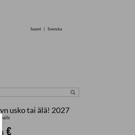
Suomi
|
Svenska
yn usko tai älä! 2027
bballs
4 €