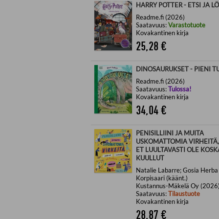
HARRY POTTER - ETSI JA L
Readme.fi (2026)
Saatavuus:
Varastotuote
Kovakantinen kirja
25,28
€
DINOSAURUKSET - PIENI T
Readme.fi (2026)
Saatavuus:
Tulossa!
Kovakantinen kirja
34,04
€
PENISILLIINI JA MUITA
USKOMATTOMIA VIRHEITÄ,
ET LUULTAVASTI OLE KOS
KUULLUT
Natalie Labarre; Gosia Herba (
Korpisaari (käänt.)
Kustannus-Mäkelä Oy (2026
Saatavuus:
Tilaustuote
Kovakantinen kirja
28,87
€