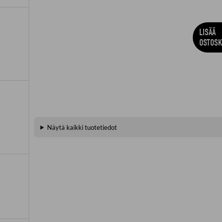
LISÄÄ
OSTOSK
Näytä kaikki tuotetiedot