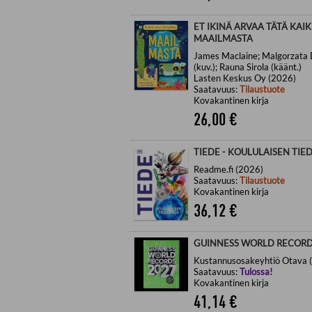
ET IKINÄ ARVAA TÄTÄ KAI
MAAILMASTA
James Maclaine; Malgorzata 
(kuv.); Rauna Sirola (käänt.)
Lasten Keskus Oy (2026)
Saatavuus:
Tilaustuote
Kovakantinen kirja
26,00
€
TIEDE - KOULULAISEN TIE
Readme.fi (2026)
Saatavuus:
Tilaustuote
Kovakantinen kirja
36,12
€
GUINNESS WORLD RECORD
Kustannusosakeyhtiö Otava 
Saatavuus:
Tulossa!
Kovakantinen kirja
41,14
€