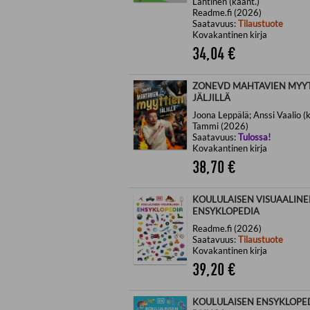
Lahtinen (käänt.)
Readme.fi (2026)
Saatavuus:
Tilaustuote
Kovakantinen kirja
34,04
€
ZONEVD MAHTAVIEN MYY
JÄLJILLÄ
Joona Leppälä; Anssi Vaalio (k
Tammi (2026)
Saatavuus:
Tulossa!
Kovakantinen kirja
38,70
€
KOULULAISEN VISUAALINE
ENSYKLOPEDIA
Readme.fi (2026)
Saatavuus:
Tilaustuote
Kovakantinen kirja
39,20
€
KOULULAISEN ENSYKLOPED