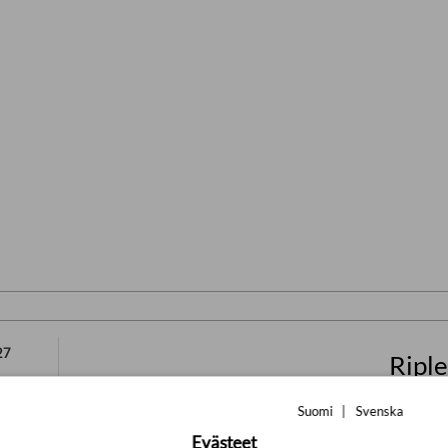
27
Riple
Geoff Ti
Suomi
|
Svenska
34,0
Evästeet