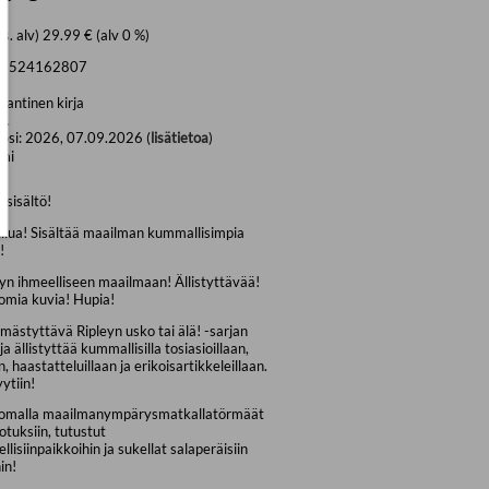
is. alv) 29.99 € (alv 0 %)
89524162807
antinen kirja
p.
osi:
2026, 07.09.2026 (
lisätietoa
)
mi
 sisältö!
llua! Sisältää maailman kummallisimpia
!
yn ihmeelliseen maailmaan! Ällistyttävää!
mia kuvia! Hupia!
ästyttävä Ripleyn usko tai älä! -sarjan
ja ällistyttää kummallisilla tosiasioillaan,
n, haastatteluillaan ja erikoisartikkeleillaan.
ytiin!
omalla maailmanympärysmatkallatörmäät
 otuksiin, tutustut
llisiinpaikkoihin ja sukellat salaperäisiin
in!