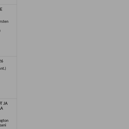
LE
rsten
)
26
nt.)
T JA
AA
ington
pani