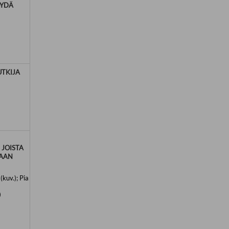
ÖYDÄ
UTKIJA
 JOISTA
KAAN
kuv.); Pia
)