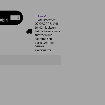
Tulossa!
ORIIN
Tuote ilmestyy
07.09.2026. Voit
tehdä tilauksen
heti ja toimitamme
tuotteen kun
saamme sen
varastoomme.
Seuraa
saatavuutta
.