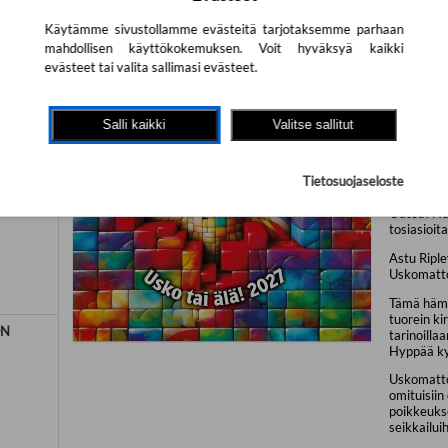
Käytämme sivustollamme evästeitä tarjotaksemme parhaan
34.04 € (s
mahdollisen käyttökokemuksen. Voit hyväksyä kaikki
ISBN:
97
evästeet tai valita sallimasi evästeet.
Readme.fi
Asu:
Kovak
Painos:
1. 
Salli kaikki
Valitse sallitut
Julkaisuvu
Kieli:
Suo
Tietosuojaseloste
Täysin uusi
TKIJA
Outoa! Hu
tosiasioita
Astu Riple
Uskomatto
Tämä hämm
tuorein kir
ON
tarinoillaa
Hyppää ky
Uskomatt
omituisiin
poikkeukse
seikkailuih