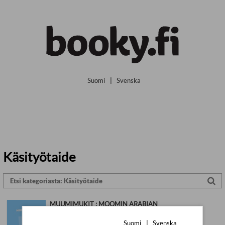
Siirry pääsisältöön
Suomi
|
Svenska
Käsityötaide
MUUMIMUKIT : MOOMIN ARABIAN
MUUMIMUKIT VUOSILTA 1990–2025
Suomi
|
Svenska
WSOY (2025)