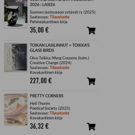
2026 : LASI26
Suomen lasimuseon ystävät ry (2025)
Saatavuus:
Tilaustuote
Pehmeäkantinen kirja
35,00
€
TOIKAN LASILINNUT = TOIKKA'S
GLASS BIRDS
Oiva Toikka; Marg Cousens (toim.)
Creative Charge (2024)
Saatavuus:
Tilaustuote
Kovakantinen kirja
227,00
€
PRETTY CORNERS
Heli Thorén
Poetical Society (2025)
Saatavuus:
Tilaustuote
Kovakantinen kirja
36,32
€