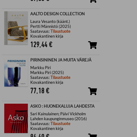
AALTO DESIGN COLLECTION
Laura Vesanto (käänt.)
Pertti Männistö (2025)
Saatavuus:
Tilaustuote
Kovakantinen kirja
129,44
€
PIRINSININEN JA MUITA VÄREJÄ
Markku Piri
Markku Piri (2025)
Saatavuus:
Tilaustuote
Kovakantinen kirja
77,18
€
ASKO : HUONEKALUJA LAHDESTA
Sari Kainulainen; Päivi Vickholm
Lahden kaupunginmuseo (2016)
Saatavuus:
Tilaustuote
Kovakantinen kirja
94,40
€