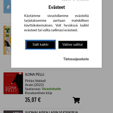
Saatavuus:
Tilaustuote
Evästeet
Kovakantinen kirja
73,42
€
Käytämme sivustollamme evästeitä
tarjotaksemme parhaan mahdollisen
käyttökokemuksen. Voit hyväksyä kaikki
RAKKAUDESTA KIRPPISTELYYN -
evästeet tai valita sallimasi evästeet.
LÖYDÄ, KIERRÄTÄ, KUNNOSTA,
HUOLLA
Hanna Kärkinen
Salli kaikki
Valitse sallitut
Readme.fi (2025)
Saatavuus:
Tilaustuote
Kovakantinen kirja
Tietosuojaseloste
39,20
€
ILONA PELLI
Pirkko Vekkeli
Avain (2022)
Saatavuus:
Varastotuote
Kovakantinen kirja
35,07
€
SUOMALAISEN LASIN VUOSIKIRJA