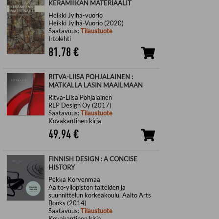
KERAMIIKAN MATERIAALIT
Heikki Jylhä-vuorio
Heikki Jylhä-Vuorio (2020)
Saatavuus:
Tilaustuote
Irtolehti
81,78
€
RITVA-LIISA POHJALAINEN :
MATKALLA LASIN MAAILMAAN
Ritva-Liisa Pohjalainen
RLP Design Oy (2017)
Saatavuus:
Tilaustuote
Kovakantinen kirja
49,94
€
FINNISH DESIGN : A CONCISE
HISTORY
Pekka Korvenmaa
Aalto-yliopiston taiteiden ja
suunnittelun korkeakoulu, Aalto Arts
Books (2014)
Saatavuus:
Tilaustuote
Kovakantinen kirja