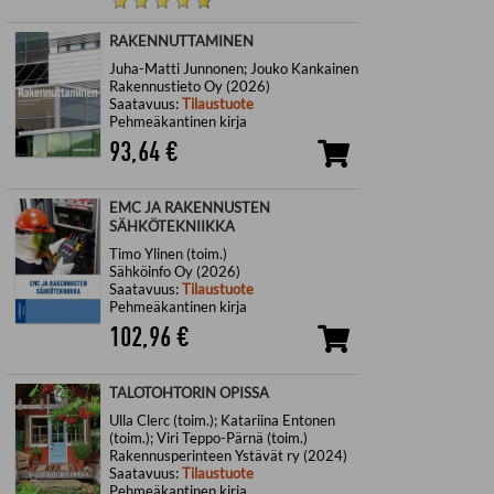
RAKENNUTTAMINEN
Juha-Matti Junnonen; Jouko Kankainen
Rakennustieto Oy (2026)
Saatavuus:
Tilaustuote
Pehmeäkantinen kirja
93,64
€
EMC JA RAKENNUSTEN
SÄHKÖTEKNIIKKA
Timo Ylinen (toim.)
Sähköinfo Oy (2026)
Saatavuus:
Tilaustuote
Pehmeäkantinen kirja
102,96
€
TALOTOHTORIN OPISSA
Ulla Clerc (toim.); Katariina Entonen
(toim.); Viri Teppo-Pärnä (toim.)
Rakennusperinteen Ystävät ry (2024)
Saatavuus:
Tilaustuote
Pehmeäkantinen kirja