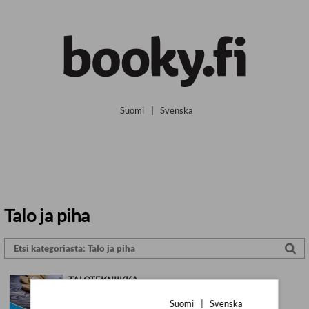
Siirry pääsisältöön
Suomi
|
Svenska
Talo ja piha
TALOTEKNIIKKA
Jari Ketola; Veijo Lairi; Mikko
Suomi
|
Svenska
Laulumaa; Juha Nieminen