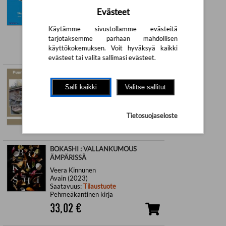
Sanoma Pro Oy (2021)
Evästeet
Saatavuus:
Tilaustuote
Pehmeäkantinen kirja
Käytämme sivustollamme evästeitä
103,71
€
tarjotaksemme parhaan mahdollisen
käyttökokemuksen. Voit hyväksyä kaikki
evästeet tai valita sallimasi evästeet.
PUURAKENTAJAN OPAS
Osmo Perälä
Salli kaikki
Valitse sallitut
Alfamer (2025)
Saatavuus:
Tilaustuote
Pehmeäkantinen kirja
Tietosuojaseloste
34,65
€
BOKASHI : VALLANKUMOUS
ÄMPÄRISSÄ
Veera Kinnunen
Avain (2023)
Saatavuus:
Tilaustuote
Pehmeäkantinen kirja
33,02
€