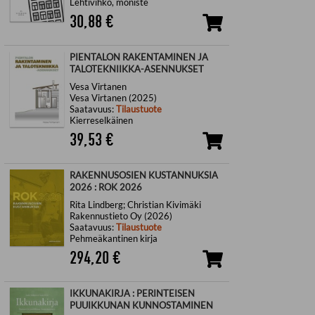
Lehtivihko, moniste
30,88
€
PIENTALON RAKENTAMINEN JA
TALOTEKNIIKKA-ASENNUKSET
Vesa Virtanen
Vesa Virtanen (2025)
Saatavuus:
Tilaustuote
Kierreselkäinen
39,53
€
RAKENNUSOSIEN KUSTANNUKSIA
2026 : ROK 2026
Rita Lindberg; Christian Kivimäki
Rakennustieto Oy (2026)
Saatavuus:
Tilaustuote
Pehmeäkantinen kirja
294,20
€
IKKUNAKIRJA : PERINTEISEN
PUUIKKUNAN KUNNOSTAMINEN